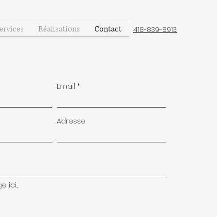
ervices
Réalisations
Contact
418-839-8913
Email
Adresse
ici...