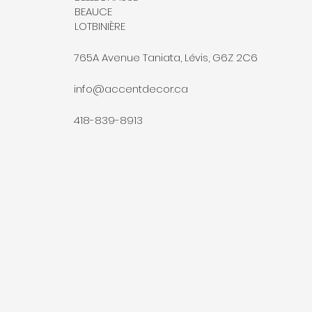
BEAUCE
LOTBINIÈRE
765A Avenue Taniata, Lévis, G6Z 2C6
info@accentdecor.ca
418-839-8913