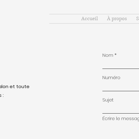
Accueil
À propos
S
Nom
Numéro
salon et toute
 :
Sujet
Écrire le message 